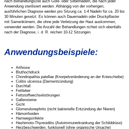
nach Behandlungsziel auch Gold- oder Silbernadeln, die nach jeder
Anwendung sterilisiert werden. Abhängig von der vorherigen,
ausführlichen Diagnose werden pro Sitzung ca. 1-4 Nadeln für ca. 20 bis
30 Minuten gesetzt. Es können auch Dauernadeln oder Druckpflaster
mit Samenkörnern, die ohne jede Verletzung der Haut auskommen,
verwendet werden. Die Anzahl der Behandlungen richtet sich ebenfalls
nach der Diagnose, i. d. R. reichen 10-12 Sitzungen.
Anwendungsbeispiele:
Arthrose
Bluthochdruck
Chondropathia patellae (Knorpelveränderung an der Kniescheibe)
Colitis ulcerosa (Darmentzündung)
Durchfall
Fettleber
Fettstoffwechselstörungen
Gallensteine
Gicht
Glomerulonephrits (nicht bakterielle Entzündung der Nieren)
Hämorrhoiden
Harnwegsinfekte
Hashimoto-Thyreoiditis (Autoimmunerkrankung der Schilddrüse)
Herzbeschwerden, funktionell (ohne organische Ursache)