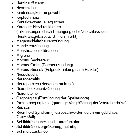
Herzinsuffizienz
Hexenschuss
Kinderlosigkeit, ungewollt
Kopfschmerz
Kontaktekzem, allergisches
Koronare Herzkrankheiten
(Erkrankungen durch Einengung oder Verschluss der
Herzkranzgefäße, z. B. Herzinfarkt)
Magenschleimhautentzündung
Mandelentzündung
Menstruationsstörungen
Migräne
Morbus Bechterew
Morbus Crohn (Darmentzündung)
Morbus Sudeck (Folgeerkrankung nach Fraktur)
Nesselsucht
Neurodermitis
Neuropathien (Nervenerkrankung)
Nierenbeckenentzündung
Nierensteine
Ösophagitis (Entzündung der Speiseröhre)
Prostatahyperplasie (gutartige Vergrößerung der Vorsteherdrüse)
Reizdarm
Roemheld-Syndrom (Herzbeschwerden durch ein geblähtes
Zwerchfell)
Schilddrüsenüber- und –unterfunktion
Schilddrüsenvergrößerung, gutartig
Schmerzzustände