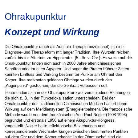
Ohrakupunktur
Konzept und Wirkung
Die Ohrakupunktur (auch als Auriculo-Therapie bezeichnet) ist eine
Diagnose- und Therapieform mit langer Tradition. Ihre Wurzeln reichen
zurück bis ins Altertum zu Hippokrates (5. Jh. v. Chr.). Hinweise auf die
Ohrakupunktur finden sich auch in 2000 Jahre alten chinesischen
Schriften oder im alten Ägypten. Und sogar die Piraten früherer Zeiten
kannten Einfluss und Wirkung bestimmter Punkte am Ohr auf den
Körper: Ihre markanten goldenen Ohrringe wurden durch den
„Augenpunkt“ gestochen, der die Sehkraft verbessern soll.
Heute finden sich in der Ohrakupunktur zwei verschiedene Richtungen,
die sich z. B. in der Punktelokalisation unterscheiden. Bei der
Ohrakupunktur der Traditionellen Chinesischen Medizin
basiert deren
Wirkung auf dem Meridiansystem (Energieleitbahnen). Die französische
Methode wurde von dem französischen Arzt Paul Nogier (1908-1996)
begründet und erstmals 1956 auf einem Akupunktur-Kongress
vorgestellt. Nogier hatte reflektorische Beziehungen und
korrespondierende Wechselwirkungen zwischen bestimmten Punkten
auf dem Ohr und dem Körper erkannt: In der Ohrmuschel sind die